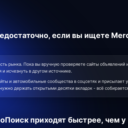
едостаточно, если вы ищете Mer
сть рынка. Пока вы вручную проверяете сайты объявлений 
 и исчезнуть в другом источнике.
йты и автомобильные сообщества в соцсетях и присылает у
нужно держать открытыми десятки вкладок - всё собирается
оПоиск приходят быстрее, чем у