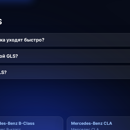
S
ка уходят быстро?
ой GLS?
LS?
es-Benz B-Class
Mercedes-Benz CLA
ес B-класс
Мерседес CLA