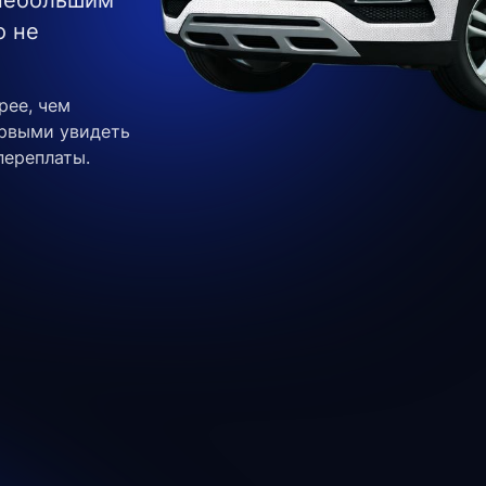
 небольшим
о не
рее, чем
ервыми увидеть
переплаты.