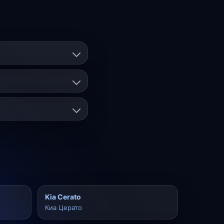
Kia Cerato
Киа Церато