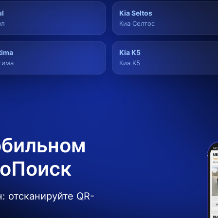
ul
Kia Seltos
ул
Киа Селтос
tima
Kia K5
тима
Киа K5
обильном
боПоиск
: отсканируйте QR-