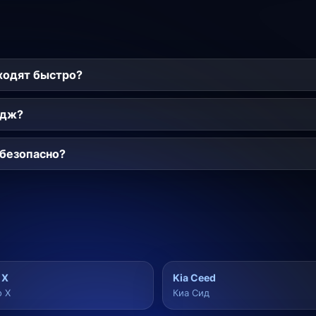
ходят быстро?
йдж?
безопасно?
 X
Kia Ceed
о X
Киа Сид