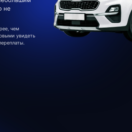
 небольшим
о не
рее, чем
ервыми увидеть
переплаты.