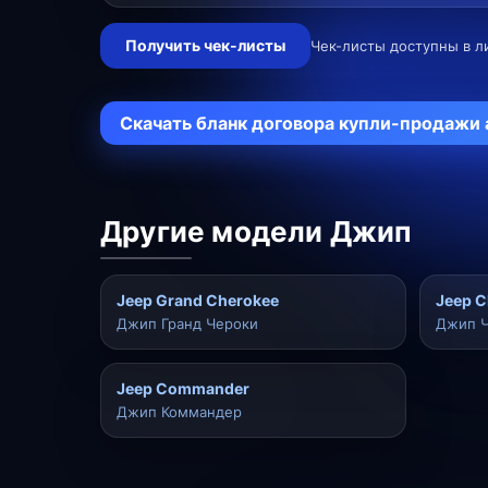
Получить чек-листы
Чек-листы доступны в л
Скачать бланк договора купли-продажи
Другие модели Джип
Jeep Grand Cherokee
Jeep C
Джип Гранд Чероки
Джип 
Jeep Commander
Джип Коммандер