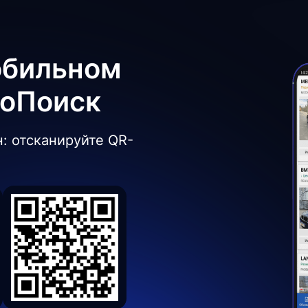
обильном
боПоиск
: отсканируйте QR-