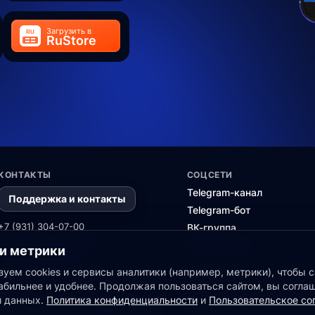
КОНТАКТЫ
СОЦСЕТИ
Telegram-канал
Поддержка и контакты
Telegram-бот
+7 (931) 304-07-00
ВК-группа
Поддержка в Telegram
Канал в MAX
 и метрики
Поддержка в MAX
Если вы поставщик данных и у вас есть
уем cookies и сервисы аналитики (например, метрики), чтобы с
ПАРТНЕРАМ
коммерческое предложение - свяжитесь
абильнее и удобнее. Продолжая пользоваться сайтом, вы согла
с нами.
й данных.
Политика конфиденциальности
и
Пользовательское со
Партнерская програм
Коммерческие предложения