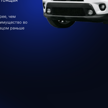
стоящая
рее, чем
еимущество во
авцом раньше