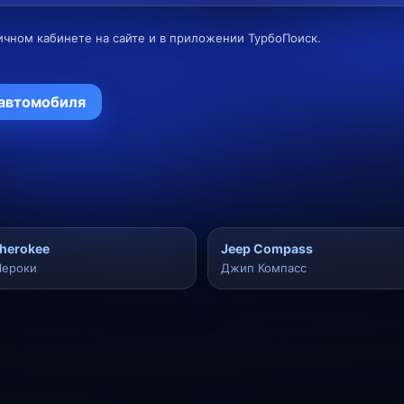
ичном кабинете на сайте и в приложении ТурбоПоиск.
 автомобиля
herokee
Jeep Compass
Чероки
Джип Компасс