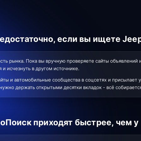
едостаточно, если вы ищете Jee
сть рынка. Пока вы вручную проверяете сайты объявлений 
 и исчезнуть в другом источнике.
йты и автомобильные сообщества в соцсетях и присылает у
нужно держать открытыми десятки вкладок - всё собирается
оПоиск приходят быстрее, чем у