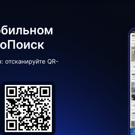
обильном
боПоиск
: отсканируйте QR-