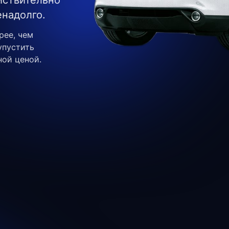
йствительно
надолго.
рее, чем
упустить
ной ценой.