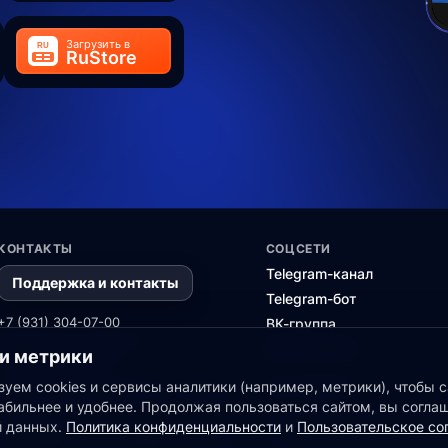
КОНТАКТЫ
СОЦСЕТИ
Telegram-канал
Поддержка и контакты
Telegram-бот
+7 (931) 304-07-00
ВК-группа
Поддержка в Telegram
Канал в MAX
 и метрики
Поддержка в MAX
Если вы поставщик данных и у вас есть
уем cookies и сервисы аналитики (например, метрики), чтобы с
ПАРТНЕРАМ
коммерческое предложение - свяжитесь
абильнее и удобнее. Продолжая пользоваться сайтом, вы согла
с нами.
й данных.
Политика конфиденциальности
и
Пользовательское со
Партнерская програм
Коммерческие предложения