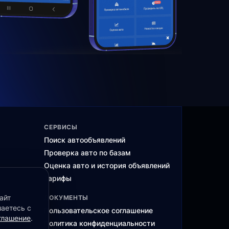
СЕРВИСЫ
Поиск автообъявлений
Проверка авто по базам
Оценка авто и история объявлений
Тарифы
айт
ДОКУМЕНТЫ
шаетесь с
Пользовательское соглашение
глашение
.
ма
Политика конфиденциальности