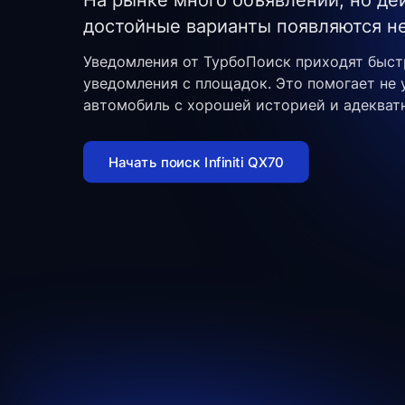
На рынке много объявлений, но де
достойные варианты появляются не
Уведомления от ТурбоПоиск приходят быст
уведомления с площадок. Это помогает не 
автомобиль с хорошей историей и адекват
Начать поиск Infiniti QX70