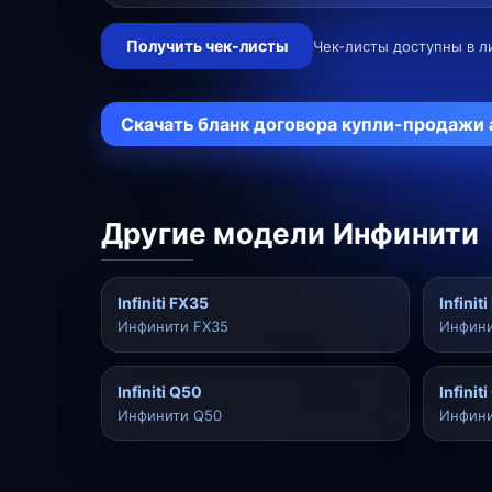
Получить чек-листы
Чек-листы доступны в л
Скачать бланк договора купли-продажи
Другие модели Инфинити
Infiniti FX35
Infinit
Инфинити FX35
Инфини
Infiniti Q50
Infinit
Инфинити Q50
Инфини