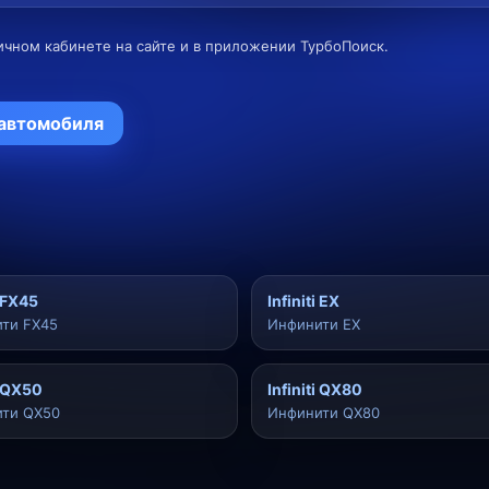
ичном кабинете на сайте и в приложении ТурбоПоиск.
 автомобиля
i FX45
Infiniti EX
ти FX45
Инфинити EX
i QX50
Infiniti QX80
ти QX50
Инфинити QX80