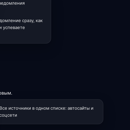
уведомления
домление сразу, как
и успеваете
рвым.
Все источники в одном списке: автосайты и
соцсети