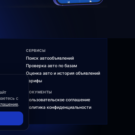
СЕРВИСЫ
Поиск автообъявлений
Проверка авто по базам
Оценка авто и история объявлений
Тарифы
айт
ДОКУМЕНТЫ
шаетесь с
Пользовательское соглашение
глашение
.
ма
Политика конфиденциальности