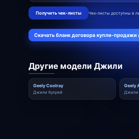
Получить чек-листы
Чек-листы доступны в л
Скачать бланк договора купли-продажи
Другие модели Джили
Geely Coolray
Geely 
Джили Кулрей
Джили 