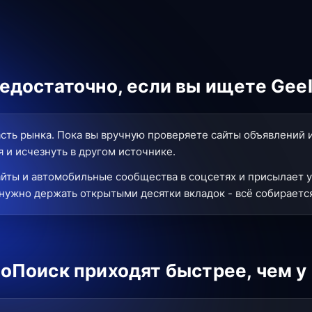
достаточно, если вы ищете Geel
сть рынка. Пока вы вручную проверяете сайты объявлений 
 и исчезнуть в другом источнике.
йты и автомобильные сообщества в соцсетях и присылает у
нужно держать открытыми десятки вкладок - всё собирается
оПоиск приходят быстрее, чем у