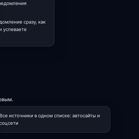
уведомления
домление сразу, как
и успеваете
рвым.
Все источники в одном списке: автосайты и
соцсети