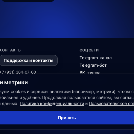
КОНТАКТЫ
СОЦСЕТИ
Telegram-канал
Поддержка и контакты
Telegram-бот
+7 (931) 304-07-00
ВК-группа
Поддержка в Telegram
Канал в MAX
 и метрики
Поддержка в MAX
Если вы поставщик данных и у вас есть
уем cookies и сервисы аналитики (например, метрики), чтобы с
ПАРТНЕРАМ
коммерческое предложение - свяжитесь
абильнее и удобнее. Продолжая пользоваться сайтом, вы согла
с нами.
й данных.
Политика конфиденциальности
и
Пользовательское со
Партнерская програм
Коммерческие предложения
Зарабатывайте вместе с нами
Принять