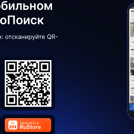
обильном
боПоиск
: отсканируйте QR-