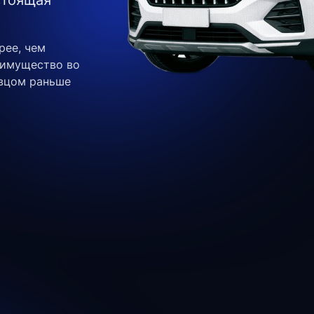
стоящая
рее, чем
еимущество во
авцом раньше